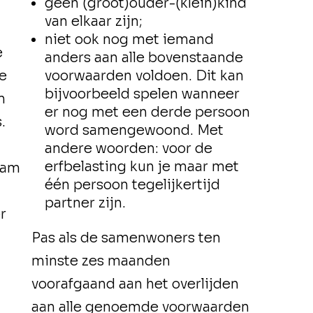
geen (groot)ouder-(klein)kind
van elkaar zijn;
niet ook nog met iemand
e
anders aan alle bovenstaande
ke
voorwaarden voldoen. Dit kan
bijvoorbeeld spelen wanneer
n
er nog met een derde persoon
.
word samengewoond. Met
andere woorden: voor de
erfbelasting kun je maar met
aam
één persoon tegelijkertijd
t
partner zijn.
r
Pas als de samenwoners ten
minste zes maanden
voorafgaand aan het overlijden
aan alle genoemde voorwaarden