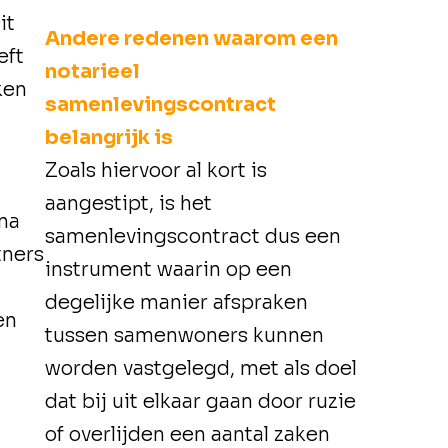
it
Andere redenen waarom een
eft
notarieel
ken
samenlevingscontract
belangrijk is
Zoals hiervoor al kort is
aangestipt, is het
na
samenlevingscontract dus een
tners
instrument waarin op een
degelijke manier afspraken
en
tussen samenwoners kunnen
worden vastgelegd, met als doel
dat bij uit elkaar gaan door ruzie
of overlijden een aantal zaken