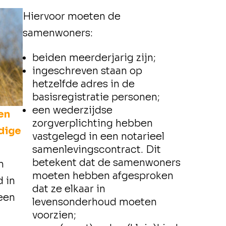
Hiervoor moeten de
samenwoners:
beiden meerderjarig zijn;
ingeschreven staan op
hetzelfde adres in de
basisregistratie personen;
een wederzijdse
en
zorgverplichting hebben
ndige
vastgelegd in een notarieel
samenlevingscontract. Dit
betekent dat de samenwoners
n
moeten hebben afgesproken
 in
dat ze elkaar in
 een
levensonderhoud moeten
voorzien;