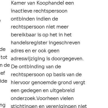
Kamer van Koophandel een
inactieve rechtspersoon
ontbinden indien de
e
rechtspersoon niet meer
bereikbaar is op het in het
handelsregister ingeschreven
 de
adres en er ook geen
tot
adreswijziging is doorgegeven.
an de
De ontbinding van de
ief
rechtspersoon op basis van de
ide
hiervoor genoemde grond vergt
een gedegen en uitgebreid
onderzoek.Voorheen vielen
ing
stichtingen en verenigingen niet