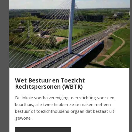
Wet Bestuur en Toezicht
Rechtspersonen (WBTR)
De lokale voetbalvereniging, een stichting voor een
buurthuis, alle twee hebben ze te maken met een
bestuur of toezichthoudend orgaan dat bestaat uit
gewone...