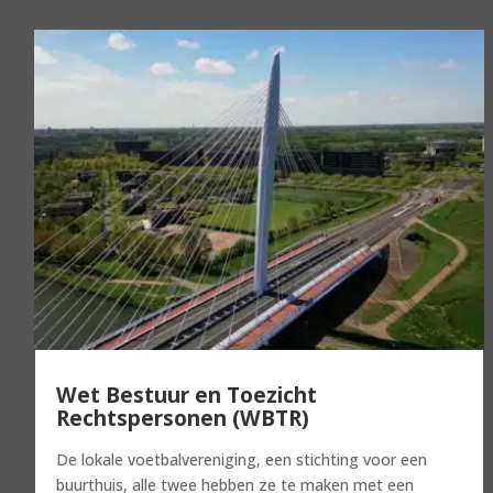
Wet Bestuur en Toezicht
Rechtspersonen (WBTR)
De lokale voetbalvereniging, een stichting voor een
buurthuis, alle twee hebben ze te maken met een