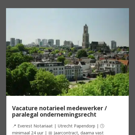
Vacature notarieel medewerker /
paralegal ondernemingsrecht
📍 Everest Notariaat | Utrecht Papendorp | 🕓
minimaal 24 uur | 📅 Jaarcontract, daarna vast