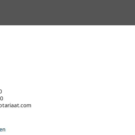
0
90
otariaat.com
en