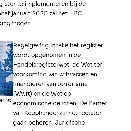
ister te implementeren bij de
naf januari 2020 zal het UBO-
king treden
Regelgeving inzake het register
wordt opgenomen in de
Handelsregisterwet, de Wet ter
voorkoming van witwassen en
financieren van terrorisme
(Wwft) en de Wet op
r is
economische delicten. De Kamer
e
van Koophandel zal het register
n
gaan beheren. Juridische