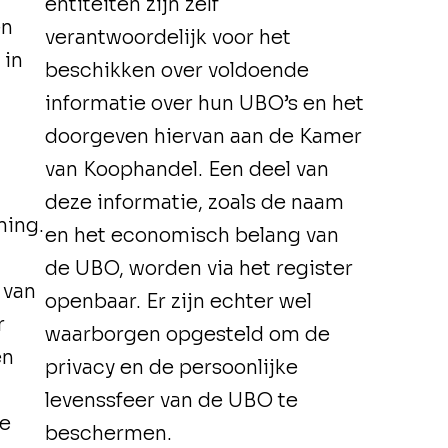
entiteiten zijn zelf
en
verantwoordelijk voor het
 in
beschikken over voldoende
informatie over hun UBO’s en het
doorgeven hiervan aan de Kamer
van Koophandel. Een deel van
deze informatie, zoals de naam
ming.
en het economisch belang van
de UBO, worden via het register
 van
openbaar. Er zijn echter wel
r
waarborgen opgesteld om de
en
privacy en de persoonlijke
levenssfeer van de UBO te
ie
beschermen.