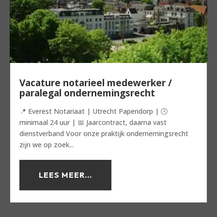
Vacature notarieel medewerker /
paralegal ondernemingsrecht
📍 Everest Notariaat | Utrecht Papendorp | 🕓
minimaal 24 uur | 📅 Jaarcontract, daarna vast
dienstverband Voor onze praktijk ondernemingsrecht
zijn we op zoek...
LEES MEER...