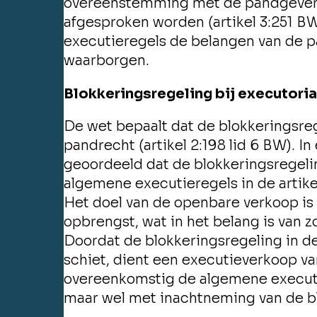
overeenstemming met de pandgever k
afgesproken worden (artikel 3:251 
executieregels de belangen van de p
waarborgen.
Blokkeringsregeling bij executori
De wet bepaalt dat de blokkeringsreg
pandrecht (artikel 2:198 lid 6 BW). I
geoordeeld dat de blokkeringsregeli
algemene executieregels in de artik
Het doel van de openbare verkoop is
opbrengst, wat in het belang is van 
Doordat de blokkeringsregeling in d
schiet, dient een executieverkoop van
overeenkomstig de algemene executie
maar wel met inachtneming van de blo