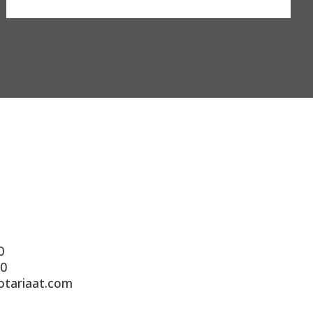
0
90
otariaat.com