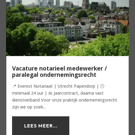
Vacature notarieel medewerker /
paralegal ondernemingsrecht
📍 Everest Notariaat | Utrecht Papendorp | 🕓
minimaal 24 uur | 📅 Jaarcontract, daarna vast
dienstverband Voor onze praktijk ondernemingsrecht
zijn we op zoek...
LEES MEER...