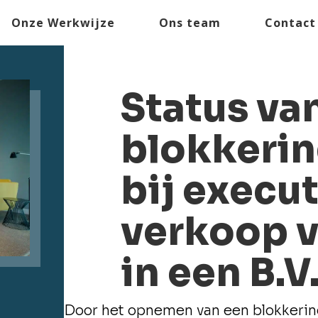
Onze Werkwijze
Ons team
Contact
Status va
blokkerin
bij execut
verkoop v
in een B.V
Door het opnemen van een blokkering