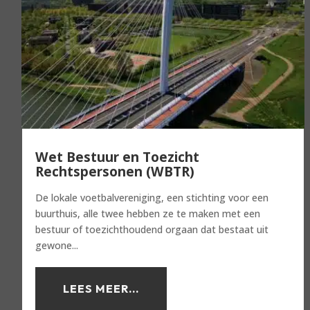
Wet Bestuur en Toezicht
Rechtspersonen (WBTR)
De lokale voetbalvereniging, een stichting voor een
buurthuis, alle twee hebben ze te maken met een
bestuur of toezichthoudend orgaan dat bestaat uit
gewone...
LEES MEER...