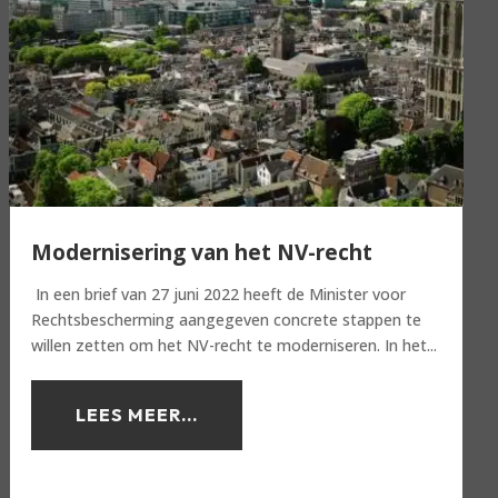
Modernisering van het NV-recht
In een brief van 27 juni 2022 heeft de Minister voor
Rechtsbescherming aangegeven concrete stappen te
willen zetten om het NV-recht te moderniseren. In het...
LEES MEER...