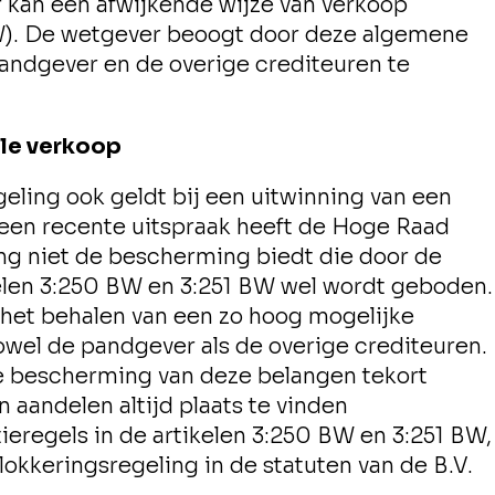
an een afwijkende wijze van verkoop
BW). De wetgever beoogt door deze algemene
andgever en de overige crediteuren te
ale verkoop
eling ook geldt bij een uitwinning van een
n een recente uitspraak heeft de Hoge Raad
ng niet de bescherming biedt die door de
elen 3:250 BW en 3:251 BW wel wordt geboden.
 het behalen van een zo hoog mogelijke
zowel de pandgever als de overige crediteuren.
e bescherming van deze belangen tekort
 aandelen altijd plaats te vinden
regels in de artikelen 3:250 BW en 3:251 BW,
kkeringsregeling in de statuten van de B.V.