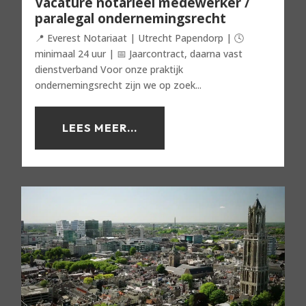
Vacature notarieel medewerker /
paralegal ondernemingsrecht
📍 Everest Notariaat | Utrecht Papendorp | 🕓
minimaal 24 uur | 📅 Jaarcontract, daarna vast
dienstverband Voor onze praktijk
ondernemingsrecht zijn we op zoek...
LEES MEER...