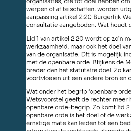
organisaties, die tot doel hebben o
werpen of af te schaffen, worden uit
aanpassing artikel 2:20 Burgerlijk We
consultatie aangeboden. Wat houdt d
Lid 1 van artikel 2:20 wordt op zo’n m
werkzaamheid, maar ook het doel van
van de organisatie. Dit is mogelijk in
met de openbare orde. Blijkens de Me
breder dan het statutaire doel. Zo k
voortvloeien uit een andere bron en d
Wat onder het begrip ‘openbare orde’
Wetsvoorstel geeft de rechter meer 
openbare orde-begrip. Zo komt lid 2 te
openbare orde is het doel of de werk
ernstige mate kan leiden tot een bedr