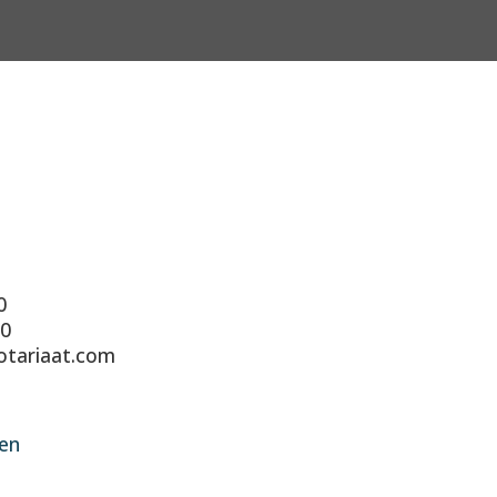
0
90
otariaat.com
en