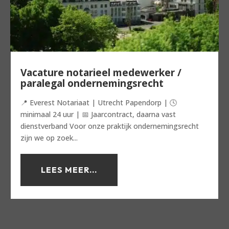
Vacature notarieel medewerker /
paralegal ondernemingsrecht
📍 Everest Notariaat | Utrecht Papendorp | 🕓
minimaal 24 uur | 📅 Jaarcontract, daarna vast
dienstverband Voor onze praktijk ondernemingsrecht
zijn we op zoek...
LEES MEER...