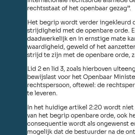
internationale rechtsorde alsmede d
rechtsstaat of het openbaar gezag’’.
Het begrip wordt verder ingekleurd 
strijdigheid met de openbare orde. E
daadwerkelijk en in ernstige mate kan
waardigheid, geweld of het aanzetten
strijd te zijn met de openbare orde, z
Lid 2 en lid 3, zoals hierboven uitee
bewijslast voor het Openbaar Minister
rechtspersoon, oftewel: de rechtspe
te leveren.
In het huidige artikel 2:20 wordt nie
van het begrip openbare orde, ook h
consequentie wordt als ongewenst er
mogelijk dat de bestuurder na de o