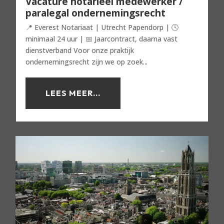
Vacature notarieel medewerker /
paralegal ondernemingsrecht
📍 Everest Notariaat | Utrecht Papendorp | 🕓
minimaal 24 uur | 📅 Jaarcontract, daarna vast
dienstverband Voor onze praktijk
ondernemingsrecht zijn we op zoek...
LEES MEER...