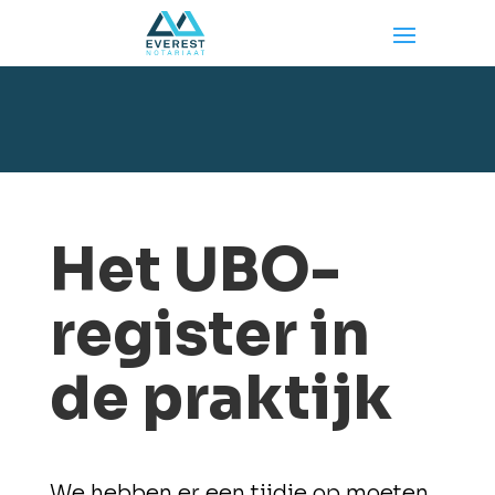
Het UBO-
register in
de praktijk
We hebben er een tijdje op moeten