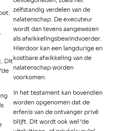
bevoegdheden, zoals het
zelfstandig verdelen van de
oot.
nalatenschap. De executeur
wordt dan tevens aangewezen
,
als afwikkelingsbewindvoerder.
Hierdoor kan een langdurige en
kostbare afwikkeling van de
. Dit
nalatenschap worden
 ‘de
voorkomen.
In het testament kan bovendien
ing
worden opgenomen dat de
ls
erfenis van de ontvanger privé
blijft. Dit wordt ook wel ‘de
e