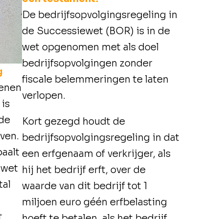
De bedrijfsopvolgingsregeling in
de Successiewet (BOR) is in de
wet opgenomen met als doel
bedrijfsopvolgingen zonder
g
fiscale belemmeringen te laten
denen
verlopen.
is
 de
Kort gezegd houdt de
rven.
bedrijfsopvolgingsregeling in dat
paalt
een erfgenaam of verkrijger, als
 wet
hij het bedrijf erft, over de
tal
waarde van dit bedrijf tot 1
miljoen euro géén erfbelasting
t
hoeft te betalen, als het bedrijf