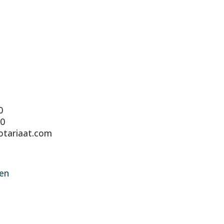
0
90
otariaat.com
en